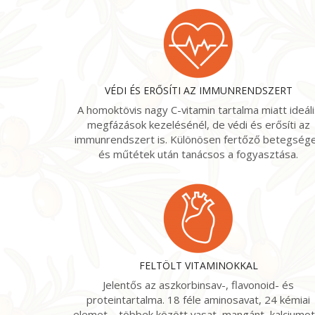
VÉDI ÉS ERŐSÍTI AZ IMMUNRENDSZERT
A homoktövis nagy C-vitamin tartalma miatt ideáli
megfázások kezelésénél, de védi és erősíti az
immunrendszert is. Különösen fertőző betegség
és műtétek után tanácsos a fogyasztása.
FELTÖLT VITAMINOKKAL
Jelentős az aszkorbinsav-, flavonoid- és
proteintartalma. 18 féle aminosavat, 24 kémiai
elemet – többek között vasat, mangánt, kalciumot