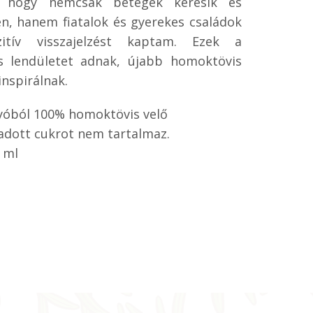
 hogy nemcsak betegek keresik és
en, hanem fiatalok és gyerekes családok
tív visszajelzést kaptam. Ezek a
s lendületet adnak, újabb homoktövis
inspirálnak.
yóból 100% homoktövis velő
adott cukrot nem tartalmaz.
 ml