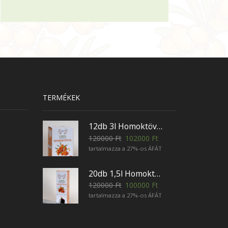
TERMÉKEK
12db 3l Homoktövisvelő
120000
Ft
102000
Ft
tartalmazza a 27%-os ÁFÁT
20db 1,5l Homoktövisvelő
120000
Ft
100000
Ft
tartalmazza a 27%-os ÁFÁT