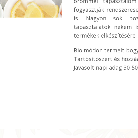
örömmel tapasztalom
fogyasztják rendszeres
is. Nagyon sok pozi
tapasztalatok nekem i
termékek elkészítésére 
Bio módon termelt bog
Tartósítószert és hozzá
Javasolt napi adag 30-50