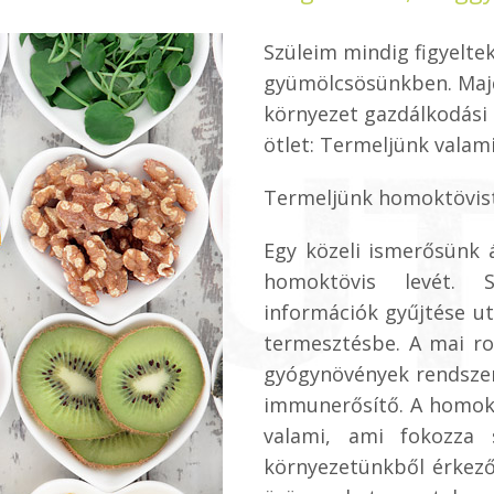
Szüleim mindig figyelte
gyümölcsösünkben. Majd 
környezet gazdálkodási
ötlet: Termeljünk valam
Termeljünk homoktövist
Egy közeli ismerősünk 
homoktövis levét. S
információk gyűjtése u
termesztésbe. A mai ro
gyógynövények rendszer
immunerősítő. A homokt
valami, ami fokozza
környezetünkből érkező