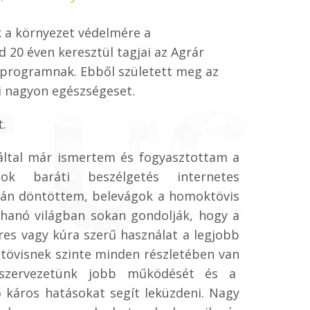
k a környezet védelmére a
20 éven keresztül tagjai az Agrár
 programnak. Ebből született meg az
i nagyon egészségeset.
.
által már ismertem és fogyasztottam a
ok baráti beszélgetés internetes
tán döntöttem, belevágok a homoktövis
hanó világban sokan gondolják, hogy a
es vagy kúra szerű használat a legjobb
övisnek szinte minden részletében van
 szervezetünk jobb működését és a
 káros hatásokat segít leküzdeni. Nagy