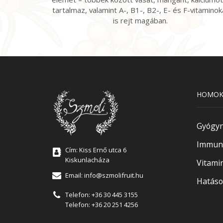
tartalmaz, valamint A-, B1-, B2-, E- és F-vitaminok
is rejt magában.
HOMOK
Gyógy
Immune
Cím: Kiss Ernő utca 6
Kiskunlacháza
Vitami
Email:
info@szmolifruit.hu
Hatáso
Telefon:
+36 30 445 3155
Telefon:
+36 20 251 4256