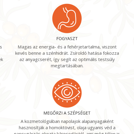
FOGYASZT
s
Magas az energia- és a fehérjetartalma, viszont
kevés benne a szénhidrát. Zsíroldó hatása fokozza
ek
az anyagcserét, így segít az optimális testsúly
megtartásában.
MEGŐRZI A SZÉPSÉGET
A kozmetológiában napolajok alapanyagaként
hasznosítják a homoktövist, olaja ugyanis véd a
 –
napsugárzás okozta károsodástól, ami még télen is