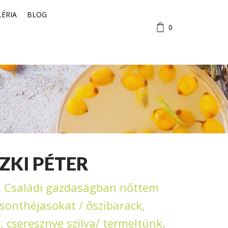
LÉRIA
BLOG
0
ZKI PÉTER
k. Családi gazdaságban nőttem
csonthéjasokat / őszibarack,
 cseresznye szilva/ termeltünk.