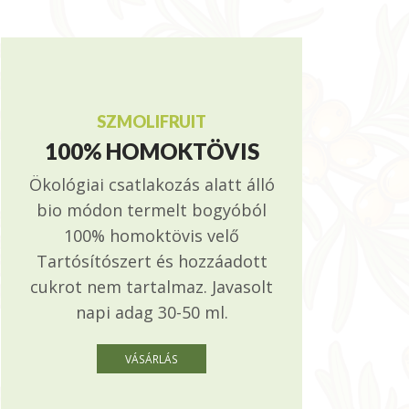
SZMOLIFRUIT
100% HOMOKTÖVIS
Ökológiai csatlakozás alatt álló
bio módon termelt bogyóból
100% homoktövis velő
Tartósítószert és hozzáadott
cukrot nem tartalmaz. Javasolt
napi adag 30-50 ml.
VÁSÁRLÁS