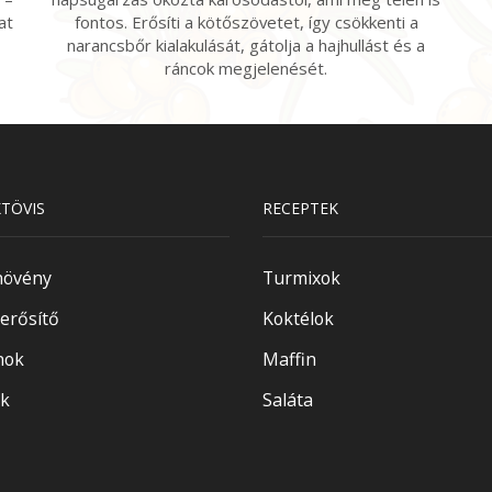
at
fontos. Erősíti a kötőszövetet, így csökkenti a
narancsbőr kialakulását, gátolja a hajhullást és a
ráncok megjelenését.
TÖVIS
RECEPTEK
növény
Turmixok
rősítő
Koktélok
nok
Maffin
k
Saláta