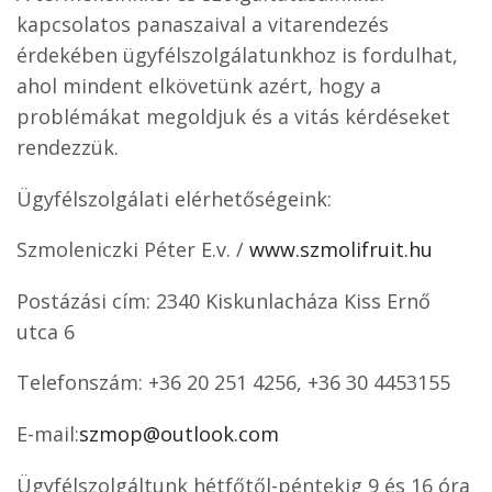
kapcsolatos panaszaival a vitarendezés
érdekében ügyfélszolgálatunkhoz is fordulhat,
ahol mindent elkövetünk azért, hogy a
problémákat megoldjuk és a vitás kérdéseket
rendezzük.
Ügyfélszolgálati elérhetőségeink:
Szmoleniczki Péter E.v. /
www.szmolifruit.hu
Postázási cím: 2340 Kiskunlacháza Kiss Ernő
utca 6
Telefonszám: +36 20 251 4256, +36 30 4453155
E-mail:
szmop@outlook.com
Ügyfélszolgáltunk hétfőtől-péntekig 9 és 16 óra