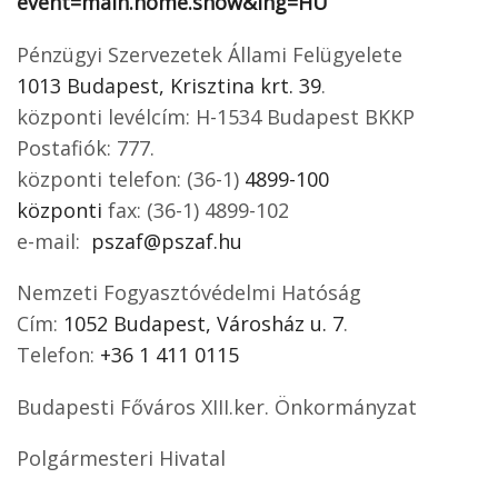
event=main.home.show&lng=HU
Pénzügyi Szervezetek Állami Felügyelete
1013 Budapest, Krisztina krt. 39
.
központi levélcím: H-1534 Budapest BKKP
Postafiók: 777.
központi telefon: (36-1)
4899-100
központi
fax: (36-1) 4899-102
e-mail:
pszaf@pszaf.hu
Nemzeti Fogyasztóvédelmi Hatóság
Cím:
1052 Budapest, Városház u. 7
.
Telefon:
+36 1 411 0115
Budapesti Főváros XIII.ker. Önkormányzat
Polgármesteri Hivatal