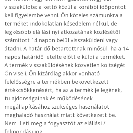
visszaküldte: a kettő közül a korábbi időpontot
kell figyelembe venni. Ön köteles számunkra a
terméket indokolatlan késedelem nélkül, de
legkésőbb elállási nyilatkozatának közlésétől
számított 14 napon belül visszaküldeni vagy
átadni. A határidő betartottnak minősül, ha a 14
napos határidő letelte előtt elküldi a terméket.
A termék visszaküldésének közvetlen költségét
Ön viseli. Ön kizárólag akkor vonható
felelősségre a termékben bekövetkezett
értékcsökkenésért, ha az a termék jellegének,
tulajdonságainak és működésének
megállapításához szükséges használatot
meghaladó használat miatt következett be.
Nem illeti meg a fogyasztót az elállási /
felmondási jog