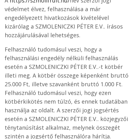
A
https://szmolifruit.hu/
név szerzői jogi
védelmet élvez, felhasználása a már
engedélyezett hivatkozások kivételével
kizárólag a SZMOLENICZKI PÉTER E.V.. írásos
hozzájárulásával lehetséges.
Felhasználó tudomásul veszi, hogy a
felhasználási engedély nélküli felhasználás
esetén a SZMOLENICZKI PÉTER E.V..-t kötbér
illeti meg. A kötbér összege képenként bruttó
25.000 Ft, illetve szavanként bruttó 1.000 Ft.
Felhasználó tudomásul veszi, hogy ezen
kötbérkikötés nem túlzó, és ennek tudatában
használja az oldalt. A szerzői jogi jogsértés
esetén a SZMOLENICZKI PÉTER E.V.. közjegyzői
ténytanúsítást alkalmaz, melynek összegét
szintén a jogsértő felhasználóra hárítja.