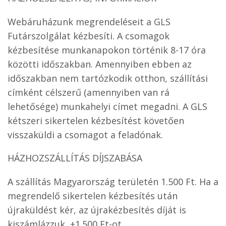
Webáruházunk megrendeléseit a GLS
Futárszolgálat kézbesíti. A csomagok
kézbesítése munkanapokon történik 8-17 óra
közötti időszakban. Amennyiben ebben az
időszakban nem tartózkodik otthon, szállítási
címként célszerű (amennyiben van rá
lehetősége) munkahelyi címet megadni. A GLS
kétszeri sikertelen kézbesítést követően
visszaküldi a csomagot a feladónak.
HÁZHOZSZÁLLÍTÁS DÍJSZABÁSA
A szállítás Magyarország területén 1.500 Ft. Ha a
megrendelő sikertelen kézbesítés után
újraküldést kér, az újrakézbesítés díját is
kiszámlázzuk, +1.500 Ft-ot.