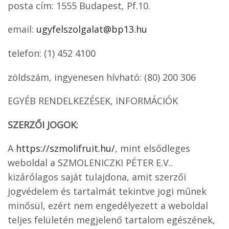
posta cím: 1555 Budapest, Pf.10.
email:
ugyfelszolgalat@bp13.hu
telefon: (1) 452 4100
zöldszám, ingyenesen hívható: (80) 200 306
EGYÉB RENDELKEZÉSEK, INFORMÁCIÓK
SZERZŐI JOGOK:
A
https://szmolifruit.hu/
, mint elsődleges
weboldal a SZMOLENICZKI PÉTER E.V..
kizárólagos saját tulajdona, amit szerzői
jogvédelem és tartalmát tekintve jogi műnek
minősül, ezért nem engedélyezett a weboldal
teljes felületén megjelenő tartalom egészének,