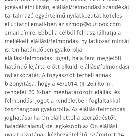
jogával élni kíván, elállási/felmondási szándékát
tartalmazó egyértelmű nyilatkozatát köteles
eljuttatni email-ben az szmop@outlook.com
email címre. Ebből a célból felhasználhatja a
mellékelt elállási/felmondási nyilatkozat mintát
is. Ön határidőben gyakorolja
elállási/felmondási jogát, ha a fent megjelölt
határidő lejárta előtt elküldi elállási/felmondási
nyilatkozatát. A fogyasztót terheli annak
bizonyítása, hogy a 45/2014. (II. 26.) Korm.
rendelet 20. §-ban meghatározott elállási és
felmondási jogot a rendeletben foglaltakkal
összhangban gyakorolta. Az elállás/felmondás
joghatásai ha Ön eláll ettől a szerződéstől,
haladéktalanul, de legkésőbb az Ön elállási
nyilatkozatának kézhezvételétől számított 14