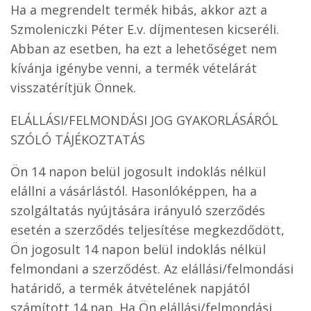
Ha a megrendelt termék hibás, akkor azt a
Szmoleniczki Péter E.v. díjmentesen kicseréli.
Abban az esetben, ha ezt a lehetőséget nem
kívánja igénybe venni, a termék vételárát
visszatérítjük Önnek.
ELÁLLÁSI/FELMONDÁSI JOG GYAKORLÁSÁRÓL
SZÓLÓ TÁJÉKOZTATÁS
Ön 14 napon belül jogosult indoklás nélkül
elállni a vásárlástól. Hasonlóképpen, ha a
szolgáltatás nyújtására irányuló szerződés
esetén a szerződés teljesítése megkezdődött,
Ön jogosult 14 napon belül indoklás nélkül
felmondani a szerződést. Az elállási/felmondási
határidő, a termék átvételének napjától
számított 14 nap. Ha Ön elállási/felmondási