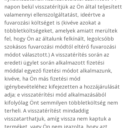
napon belül visszatérítjük az Ön által teljesített
valamennyi ellenszolgáltatást, ideértve a
fuvarozási költséget is (kivéve azokat a
többletköltségeket, amelyek amiatt merültek
fel, hogy Ön az általunk felkínált, legolcsóbb
szokásos fuvarozási módtól eltérő fuvarozási
módot választott.) A visszatérítés során az
eredeti ügylet során alkalmazott fizetési
móddal egyező fizetési módot alkalmazunk,
kivéve, ha Ön más fizetési mód
igénybevételéhez kifejezetten a hozzájárulását
adja; e visszatérítési mód alkalmazásából
kifolyólag Önt semmilyen többletköltség nem
terheli. A visszatérítést mindaddig
visszatarthatjuk, amíg vissza nem kaptuk a
terméket, vagy Ön nem igazolta, hogy azt