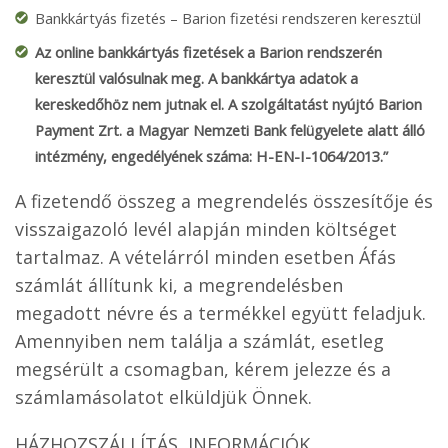
Bankkártyás fizetés – Barion fizetési rendszeren keresztül
Az online bankkártyás fizetések a Barion rendszerén
keresztül valósulnak meg. A bankkártya adatok a
kereskedőhöz nem jutnak el. A szolgáltatást nyújtó Barion
Payment Zrt. a Magyar Nemzeti Bank felügyelete alatt álló
intézmény, engedélyének száma: H-EN-I-1064/2013.”
A fizetendő összeg a megrendelés összesítője és
visszaigazoló levél alapján minden költséget
tartalmaz. A vételárról minden esetben Áfás
számlát állítunk ki, a megrendelésben
megadott névre és a termékkel együtt feladjuk.
Amennyiben nem találja a számlát, esetleg
megsérült a csomagban, kérem jelezze és a
számlamásolatot elküldjük Önnek.
HÁZHOZSZÁLLÍTÁS, INFORMÁCIÓK