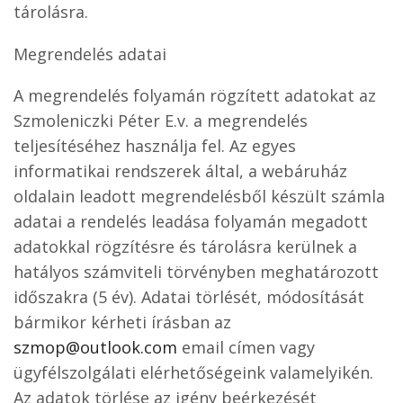
tárolásra.
Megrendelés adatai
A megrendelés folyamán rögzített adatokat az
Szmoleniczki Péter E.v. a megrendelés
teljesítéséhez használja fel. Az egyes
informatikai rendszerek által, a webáruház
oldalain leadott megrendelésből készült számla
adatai a rendelés leadása folyamán megadott
adatokkal rögzítésre és tárolásra kerülnek a
hatályos számviteli törvényben meghatározott
időszakra (5 év). Adatai törlését, módosítását
bármikor kérheti írásban az
szmop@outlook.com
email címen vagy
ügyfélszolgálati elérhetőségeink valamelyikén.
Az adatok törlése az igény beérkezését