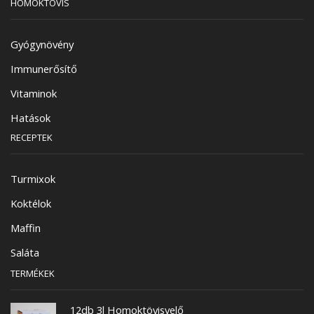
HOMOKTÖVIS
Gyógynövény
Immunerősítő
Vitaminok
Hatások
RECEPTEK
Turmixok
Koktélok
Maffin
Saláta
TERMÉKEK
12db 3l Homoktövisvelő