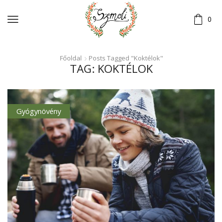
0
Főoldal
Posts Tagged "Koktélok"
TAG: KOKTÉLOK
Gyógynövény