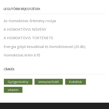
LEGUTÓBBI BEJEGYZÉSEK
Az Homoktövis őrlemény rostjai
A HOMOKTÖVIS NÖVÉNY
A HOMOKTÖVIS TÖRTÉNETE
Energia golyó kesudióval és homoktövissel (20 db)
Homoktövis krém 6 fő
CÍMKÉK
Gyógynövény
immunerősítő
Koktélok
vitamin