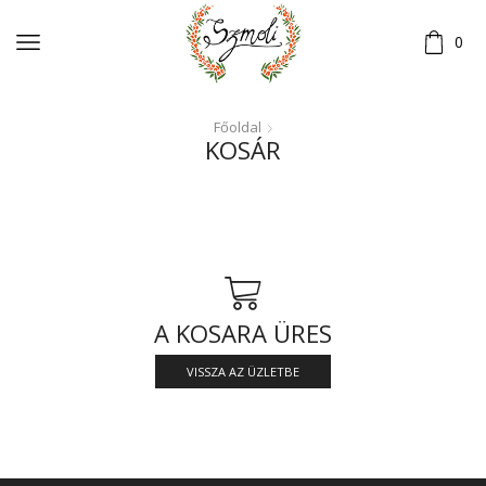
0
Főoldal
KOSÁR
A KOSARA ÜRES
VISSZA AZ ÜZLETBE