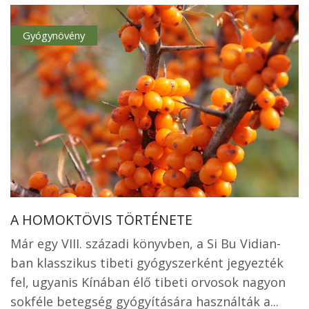
Gyógynövény
A HOMOKTÖVIS TÖRTÉNETE
Már egy VIII. századi könyvben, a Si Bu Vidian-
ban klasszikus tibeti gyógyszerként jegyezték
fel, ugyanis Kínában élő tibeti orvosok nagyon
sokféle betegség gyógyítására használták a...