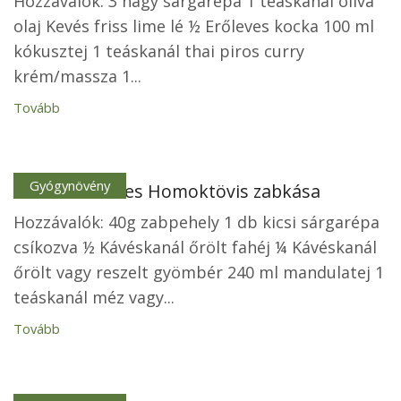
Hozzávalók: 3 nagy sárgarépa 1 teáskanál olíva
olaj Kevés friss lime lé ½ Erőleves kocka 100 ml
kókusztej 1 teáskanál thai piros curry
krém/massza 1...
Tovább
Gyógynövény
Minden mentes Homoktövis zabkása
Hozzávalók: 40g zabpehely 1 db kicsi sárgarépa
csíkozva ½ Kávéskanál őrölt fahéj ¼ Kávéskanál
őrölt vagy reszelt gyömbér 240 ml mandulatej 1
teáskanál méz vagy...
Tovább