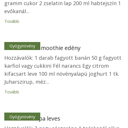
gramm cukor 2 zselatin lap 200 ml habtejszín 1
evőkanál...
Tovább
Gyógynövény
Homoktövis smoothie edény
Hozzávalók: 1 darab fagyott banán 50 g fagyott
karfiol vagy cukkini Fél narancs Egy citrom
kifacsart leve 100 ml növényalapú joghurt 1 tk.
Juharszirup, méz...
Tovább
Gyógynövény
Thai vörös répa leves