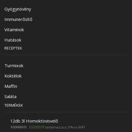
Gyógynövény
Immunerősítő
Vitaminok
Hatások
RECEPTEK
Turmixok
Koktélok
Maffin
Saláta
TERMÉKEK
12db 3l Homoktövisvelő
120000
Ft
102000
Ft
tartalmazza a 27%-os ÁFÁT