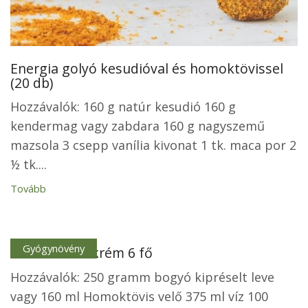
Energia golyó kesudióval és homoktövissel
(20 db)
Hozzávalók: 160 g natúr kesudió 160 g
kendermag vagy zabdara 160 g nagyszemű
mazsola 3 csepp vanília kivonat 1 tk. maca por 2
½ tk....
Tovább
Gyógynövény
Homoktövis krém 6 fő
Hozzávalók: 250 gramm bogyó kipréselt leve
vagy 160 ml Homoktövis velő 375 ml víz 100