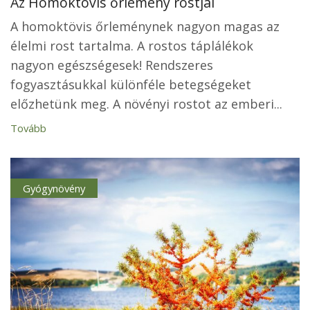
Az Homoktövis őrlemény rostjai
A homoktövis őrleménynek nagyon magas az
élelmi rost tartalma. A rostos táplálékok
nagyon egészségesek! Rendszeres
fogyasztásukkal különféle betegségeket
előzhetünk meg. A növényi rostot az emberi...
Tovább
Gyógynövény