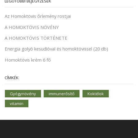
LEGUTÓBBI BEJEGYZÉSEK
Az Homoktövis őrlemény rostjai
A HOMOKTÖVIS NÖVÉNY
A HOMOKTÖVIS TÖRTÉNETE
Energia golyó kesudióval és homoktövissel (20 db)
Homoktövis krém 6 fő
CÍMKÉK
Gyógynövény
immunerősítő
Koktélok
vitamin