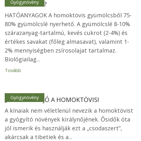
Gyógynövény
Mit tartalmaz?
HATÓANYAGOK A homoktövis gyümölcsből 75-
80% gyümölcslé nyerhető. A gyümölcslé 8-10%
szárazanyag-tartalmú, kevés cukrot (2-4%) és
értékes savakat (főleg almasavat), valamint 1-
2% mennyiségben zsírosolajat tartalmaz.
Biológiailag...
Tovább
Gyógynövény
„MINDENRE” JÓ A HOMOKTÖVIS!
A kínaiak nem véletlenül nevezik a homoktövist
a gyógyító növények királynőjének. Ősidők óta
jól ismerik és használják ezt a „csodaszert”,
akárcsak a tibetiek és a...