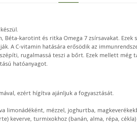
készül.
 Béta-karotint és ritka Omega 7 zsírsavakat. Ezek s
k. A C-vitamin hatására erősödik az immunrendszer é
 szépíti, rugalmassá teszi a bőrt. Ezek mellett még 
atású hatóanyagot.
ával, ezért hígítva ajánljuk a fogyasztását.
tva limonádéként, mézzel, joghurtba, magkeverékekb
te) keverve, turmixokhoz (banán, alma, répa, cékla