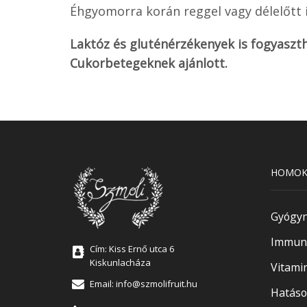
Éhgyomorra korán reggel vagy délelőtt 
Laktóz és gluténérzékenyek is fogyaszth
Cukorbetegeknek ajánlott.
HOMOK
Gyógy
Immune
Cím: Kiss Ernő utca 6
Kiskunlacháza
Vitami
Email:
info@szmolifruit.hu
Hatáso