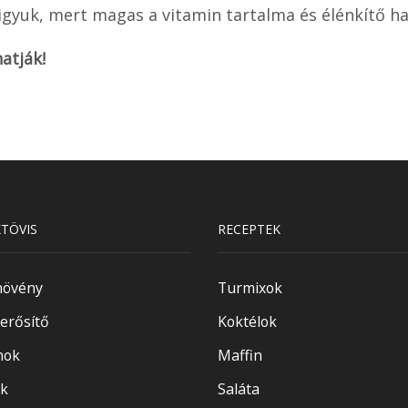
igyuk, mert magas a vitamin tartalma és élénkítő ha
atják!
TÖVIS
RECEPTEK
növény
Turmixok
rősítő
Koktélok
nok
Maffin
k
Saláta