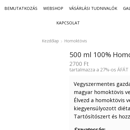
BEMUTATKOZÁS
WEBSHOP
VÁSÁRLÁSI TUDNIVALÓK
GA
KAPCSOLAT
Kezdőlap
Homoktövis
500 ml 100% Homo
2700
Ft
tartalmazza a 27%-os ÁFÁT
Vegyszermentes gazd
magyar homoktövis ve
Élvezd a homoktövis v
kiegyensúlyozott diét
Tartósítószert és hoz
Szavatosság: