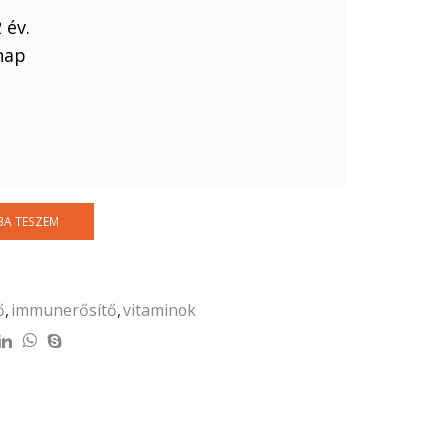
 év.
nap
BA TESZEM
ő
,
immunerősítő
,
vitaminok