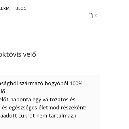
LÉRIA
BLOG
0
ktövis velő
aságból származó bogyóból 100%
lő.
előt naponta egy változatos és
a és egészséges életmód részeként!
záadott cukrot nem tartalmaz.)