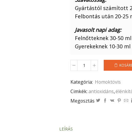
Gyártástól számított 2
Felbontás után 20-25 
Javasolt napi adag:
Felnőtteknek 30-50 ml
Gyerekeknek 10-30 ml
KOSÁR
500
ml
100%
Kategória:
Homoktövis
Homoktövis
Cimkék:
antioxidáns
,
élénkít
velő
mennyiség
Megosztás
LEÍRÁS