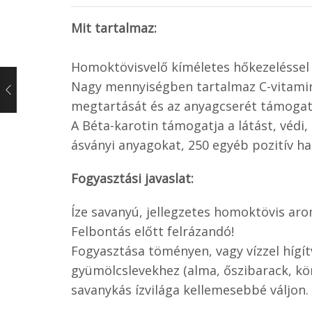
Mit tartalmaz:
Homoktövisvelő kíméletes hőkezeléssel 
Nagy mennyiségben tartalmaz C-vitamin,
megtartását és az anyagcserét támogatjá
A Béta-karotin támogatja a látást, védi,
ásványi anyagokat, 250 egyéb pozitív h
Fogyasztási javaslat:
Íze savanyú, jellegzetes homoktövis arom
Felbontás előtt felrázandó!
Fogyasztása töményen, vagy vízzel hígí
gyümölcslevekhez (alma, őszibarack, kör
savanykás ízvilága kellemesebbé váljon.