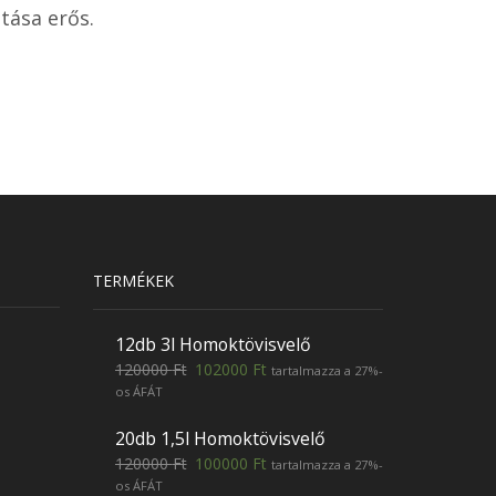
tása erős.
TERMÉKEK
12db 3l Homoktövisvelő
120000
Ft
102000
Ft
tartalmazza a 27%-
os ÁFÁT
20db 1,5l Homoktövisvelő
120000
Ft
100000
Ft
tartalmazza a 27%-
os ÁFÁT