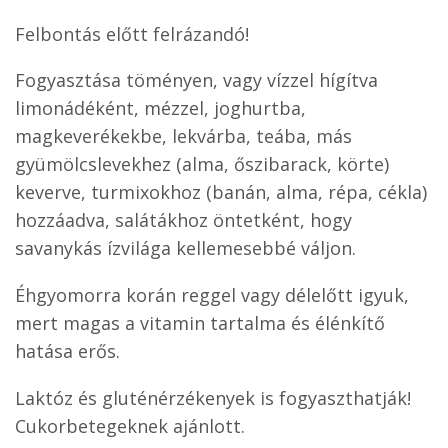
Felbontás előtt felrázandó!
Fogyasztása töményen, vagy vízzel hígítva
limonádéként, mézzel, joghurtba,
magkeverékekbe, lekvárba, teába, más
gyümölcslevekhez (alma, őszibarack, körte)
keverve, turmixokhoz (banán, alma, répa, cékla)
hozzáadva, salátákhoz öntetként, hogy
savanykás ízvilága kellemesebbé váljon.
Éhgyomorra korán reggel vagy délelőtt igyuk,
mert magas a vitamin tartalma és élénkítő
hatása erős.
Laktóz és gluténérzékenyek is fogyaszthatják!
Cukorbetegeknek ajánlott.