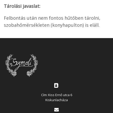
Tárolási javaslat:
Felbontás után nem fontos hűtőben tárolni,
szobahőmérsékleten (konyhapulton) is eláll.
Cím: Kiss Ernő utca 6
Kiskunlacháza