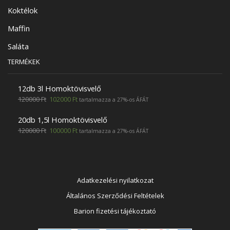
Koktélok
Maffin
Saláta
TERMÉKEK
12db 3l Homoktövisvelő
120000
Ft
102000
Ft
tartalmazza a 27%-os ÁFÁT
20db 1,5l Homoktövisvelő
120000
Ft
100000
Ft
tartalmazza a 27%-os ÁFÁT
Adatkezelési nyilatkozat
Általános Szerződési Feltételek
Barion fizetési tájékoztató