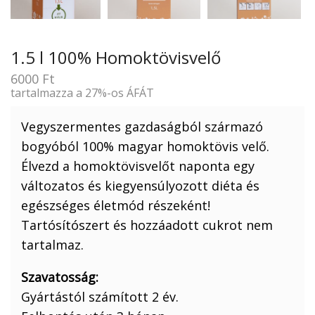
1.5 l 100% Homoktövisvelő
6000
Ft
tartalmazza a 27%-os ÁFÁT
Vegyszermentes gazdaságból származó
bogyóból 100% magyar homoktövis velő.
Élvezd a homoktövisvelőt naponta egy
változatos és kiegyensúlyozott diéta és
egészséges életmód részeként!
Tartósítószert és hozzáadott cukrot nem
tartalmaz.
Szavatosság:
Gyártástól számított 2 év.