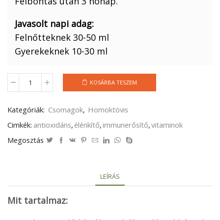
Felbontás után 3 hónap.
Javasolt napi adag:
Felnőtteknek 30-50 ml
Gyerekeknek 10-30 ml
KOSÁRBA TESZEM
1.5
l
100%
Kategóriák:
Csomagok
,
Homoktövis
Homoktövisvelő
mennyiség
Cimkék:
antioxidáns
,
élénkítő
,
immunerősítő
,
vitaminok
Megosztás
LEÍRÁS
Mit tartalmaz: