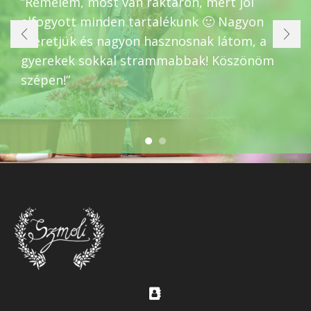
KOVÁCS HAJNALKA
“Nagyon jók a tapasztalataim, főleg azt
veszem észre, hogy energiát ad, amire most
szükségem is van, de amúgy is nagyon jó.”