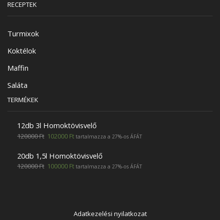
RECEPTEK
Turmixok
Koktélok
Maffin
Saláta
TERMÉKEK
12db 3l Homoktövisvelő
120000
Ft
102000
Ft
tartalmazza a 27%-os ÁFÁT
20db 1,5l Homoktövisvelő
120000
Ft
100000
Ft
tartalmazza a 27%-os ÁFÁT
Adatkezelési nyilatkozat