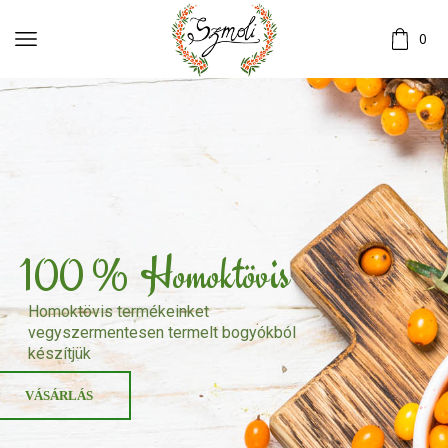
0
H
o
m
o
k
t
ö
v
i
s
1
0
0
%
Homoktövis termékeinket
vegyszermentesen termelt bogyókból
készítjük
VÁSÁRLÁS